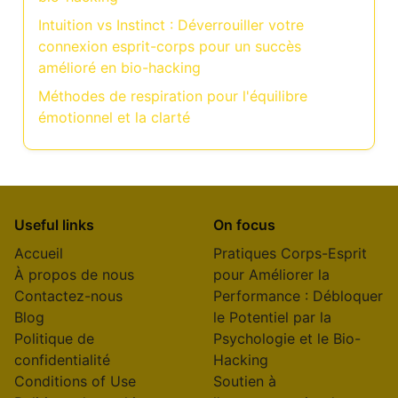
Intuition vs Instinct : Déverrouiller votre
connexion esprit-corps pour un succès
amélioré en bio-hacking
Méthodes de respiration pour l'équilibre
émotionnel et la clarté
Useful links
On focus
Accueil
Pratiques Corps-Esprit
À propos de nous
pour Améliorer la
Contactez-nous
Performance : Débloquer
Blog
le Potentiel par la
Politique de
Psychologie et le Bio-
confidentialité
Hacking
Conditions of Use
Soutien à